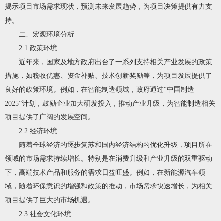
揭示项目市场需求现状，预测未来发展趋势，为项目决策提供有力支
持。
二、宏观环境分析
2.1 政策环境
近年来，国家及地方政府出台了一系列支持相关产业发展的政策
措施，如税收优惠、资金补贴、技术创新奖励等，为项目发展提供了
良好的政策环境。例如，在智能制造领域，政府通过“中国制造
2025”计划，鼓励企业加大研发投入，推动产业升级，为智能制造相关
项目提供了广阔的发展空间。
2.2 经济环境
随着全球经济的逐步复苏和国内经济结构的优化升级，项目所在
领域的市场需求持续增长。特别是在消费升级和产业升级的双重驱动
下，高端技术产品和服务的需求日益旺盛。例如，在新能源汽车领
域，随着环保意识的增强和政策的推动，市场需求快速增长，为相关
项目提供了巨大的市场机遇。
2.3 社会文化环境